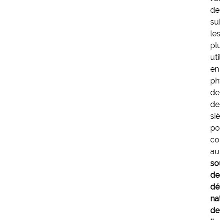
de
su
le
pl
uti
en
ph
de
de
si
po
co
au
so
de
dé
na
de