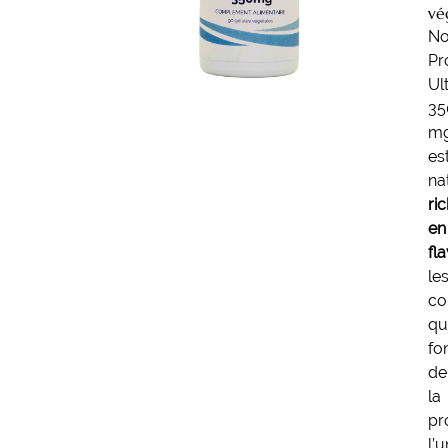
vé
No
Pr
Ul
35
m
es
na
ri
en
fl
le
co
qu
fo
de
la
pr
l’