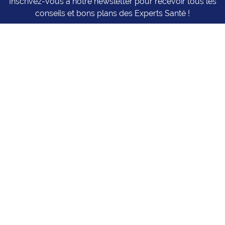
Inscrivez-vous à notre newsletter pour recevoir tous les
conseils et bons plans des Experts Santé !
Je m'inscris
Experts Santé - Le meilleur de la santé