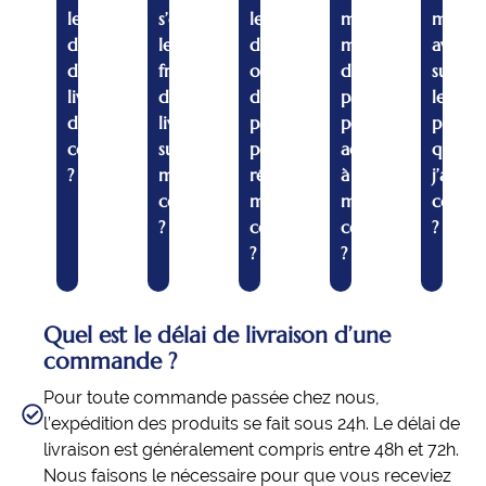
le
s’élèvent
les
mon
mon
délai
les
différentes
mot
avis
de
frais
options
de
sur
livraison
de
de
passe
le
d’une
livraison
paiement
pour
produi
commande
sur
pour
accéder
que
?
ma
régler
à
j’ai
commande
ma
mon
comm
?
commande
compte
?
?
?
Quel est le délai de livraison d’une
commande ?
Pour toute commande passée chez nous,
l’expédition des produits se fait sous 24h. Le délai de
livraison est généralement compris entre 48h et 72h.
Nous faisons le nécessaire pour que vous receviez